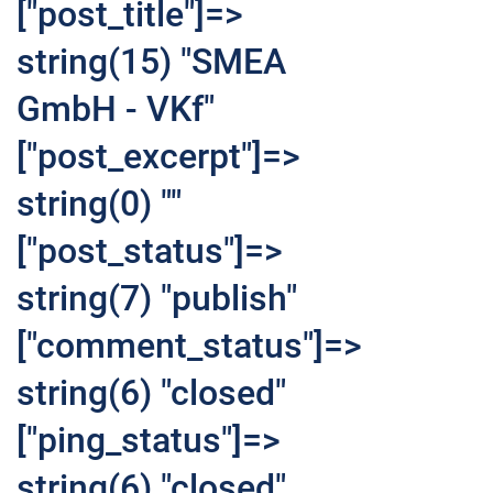
["post_title"]=>
string(15) "SMEA
GmbH - VKf"
["post_excerpt"]=>
string(0) ""
["post_status"]=>
string(7) "publish"
["comment_status"]=>
string(6) "closed"
["ping_status"]=>
string(6) "closed"