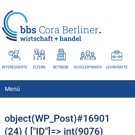
HAUPTNAVIGATION
INTERESSIERTE
ELTERN
BETRIEBE
SCHÜLER*INNEN
LEHRKRÄFTE
Menü
Hauptnavigation
object(WP_Post)#16901
(24) { ["ID"]=> int(9076)