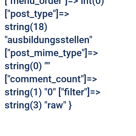
["menu_order"]=> int(0)
["post_type"]=>
string(18)
"ausbildungsstellen"
["post_mime_type"]=>
string(0) ""
["comment_count"]=>
string(1) "0" ["filter"]=>
string(3) "raw" }