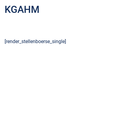
KGAHM
[render_stellenboerse_single]