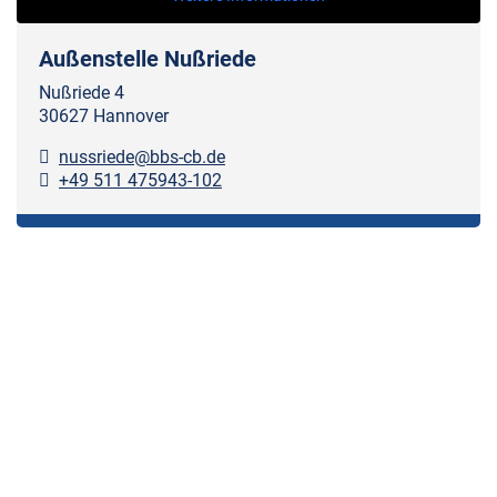
Außenstelle Nußriede
Nußriede 4
30627 Hannover
nussriede@bbs-cb.de
+49 511 475943-102