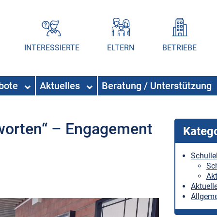
INTERESSIERTE
ELTERN
BETRIEBE
ebote
Aktuelles
Beratung / Unterstützung
tworten“ – Engagement
Kateg
Schull
Sc
Akt
Aktuell
Allgem