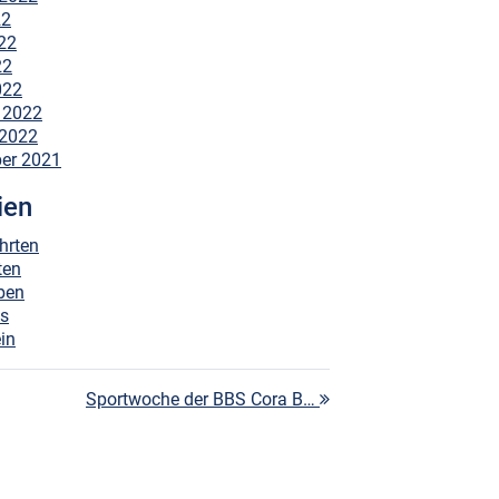
22
22
22
022
 2022
 2022
er 2021
ien
hrten
ten
ben
es
in
Sportwoche der BBS Cora B…