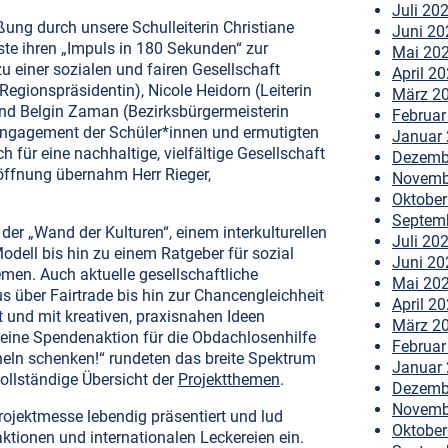
Juli 20
ung durch unsere Schulleiterin Christiane
Juni 20
äste ihren „Impuls in 180 Sekunden“ zur
Mai 20
u einer sozialen und fairen Gesellschaft
April 2
Regionspräsidentin), Nicole Heidorn (Leiterin
März 2
nd Belgin Zaman (Bezirksbürgermeisterin
Februar
Engagement der Schüler*innen und ermutigten
Januar
ch für eine nachhaltige, vielfältige Gesellschaft
Dezemb
röffnung übernahm Herr Rieger,
Novemb
Oktober
Septem
 der „Wand der Kulturen“, einem interkulturellen
Juli 20
odell bis hin zu einem Ratgeber für sozial
Juni 20
men. Auch aktuelle gesellschaftliche
Mai 20
 über Fairtrade bis hin zur Chancengleichheit
April 2
t und mit kreativen, praxisnahen Ideen
März 2
 eine Spendenaktion für die Obdachlosenhilfe
Februar
heln schenken!“ rundeten das breite Spektrum
Januar
vollständige Übersicht der
Projektthemen
.
Dezemb
Novemb
ojektmesse lebendig präsentiert und lud
Oktober
tionen und internationalen Leckereien ein.