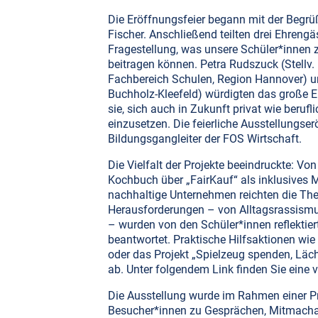
Die Eröffnungsfeier begann mit der Begrüß
Fischer. Anschließend teilten drei Ehreng
Fragestellung, was unsere Schüler*innen z
beitragen können. Petra Rudszuck (Stellv. 
Fachbereich Schulen, Region Hannover) u
Buchholz-Kleefeld) würdigten das große 
sie, sich auch in Zukunft privat wie berufli
einzusetzen. Die feierliche Ausstellungse
Bildungsgangleiter der FOS Wirtschaft.
Die Vielfalt der Projekte beeindruckte: Von
Kochbuch über „FairKauf“ als inklusives M
nachhaltige Unternehmen reichten die The
Herausforderungen – von Alltagsrassismus
– wurden von den Schüler*innen reflektier
beantwortet. Praktische Hilfsaktionen wie
oder das Projekt „Spielzeug spenden, Läc
ab. Unter folgendem Link finden Sie eine 
Die Ausstellung wurde im Rahmen einer Pr
Besucher*innen zu Gesprächen, Mitmachak