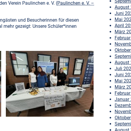
Septem
den Verein Paulinchen e. V. (
Paulinchen e. V. –
August
Juni 20
Mai 20
engästen und Besucherinnen für diesen
April 2
l mehr gezeigt: Unsere Schüler*innen
März 2
Februar
Novemb
Oktober
Septem
August
Juli 20
Juni 20
Mai 20
März 2
Februar
Januar
Dezemb
Novemb
Oktober
Septem
August