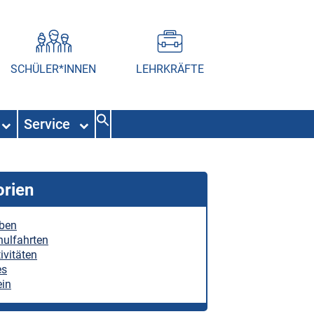
SCHÜLER*INNEN
LEHRKRÄFTE
Service
orien
eben
hulfahrten
ivitäten
es
ein