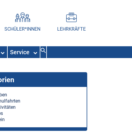
SCHÜLER*INNEN
LEHRKRÄFTE
Service
orien
eben
hulfahrten
ivitäten
es
ein