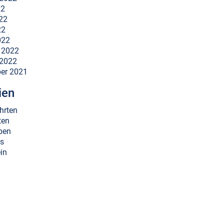
22
22
22
022
 2022
 2022
er 2021
ien
hrten
ten
ben
es
in