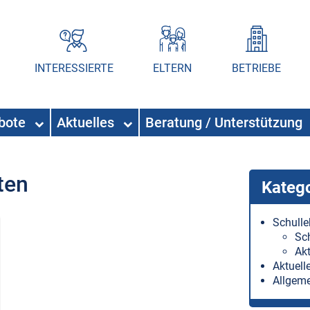
INTERESSIERTE
ELTERN
BETRIEBE
ebote
Aktuelles
Beratung / Unterstützung
ten
Kateg
Schull
Sc
Akt
Aktuell
Allgem