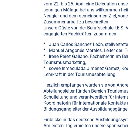
vom 22. bis 25. April eine Delegation uns
sonnigen Málaga bei uns willkommen heiß
Neugier und dem gemeinsamen Ziel, vonei
Zusammenarbeit zu beschreiten.
Unsere Gäste von der Berufsschule I.E.S. 
engagierten Fachkräften zusammen:
* Juan Carlos Sánchez León, stellvertreten
* Manuel Aragonés Morales, Leiter der IT-
* Irene Pérez Galiano, Fachlehrerin im B
Tourismusmarketing,
* sowie Inmaculada Jiménez Gámez, Koo
Lehrkraft in der Tourismusabteilung.
Herzlich empfangen wurden sie von Andrea
Abteilungsleiter für den Bereich Tourismus
Schulleitung und verantwortlich für intern
Koordinatorin für internationale Kontakt
Bildungsgangleiter der Ausbildungsgänge
Einblicke in das deutsche Ausbildungssy
Am ersten Tag erhielten unsere spanischen