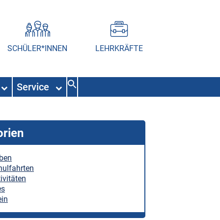
SCHÜLER*INNEN
LEHRKRÄFTE
Service
orien
eben
hulfahrten
ivitäten
es
ein