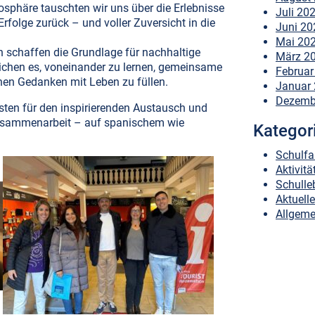
sphäre tauschten wir uns über die Erlebnisse
Juli 20
folge zurück – und voller Zuversicht in die
Juni 20
Mai 20
n schaffen die Grundlage für nachhaltige
März 2
chen es, voneinander zu lernen, gemeinsame
Februar
hen Gedanken mit Leben zu füllen.
Januar
Dezemb
sten für den inspirierenden Austausch und
Zusammenarbeit – auf spanischem wie
Kategor
Schulfa
Aktivitä
Schulle
Aktuell
Allgeme