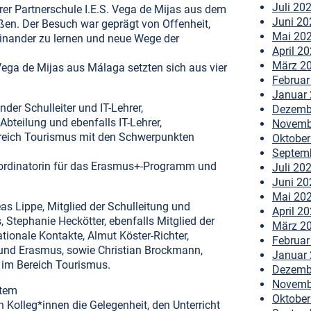
Juli 20
erer Partnerschule I.E.S. Vega de Mijas aus dem
Juni 20
en. Der Besuch war geprägt von Offenheit,
Mai 20
nander zu lernen und neue Wege der
April 2
März 2
Vega de Mijas aus Málaga setzten sich aus vier
Februar
Januar
der Schulleiter und IT-Lehrer,
Dezemb
Abteilung und ebenfalls IT-Lehrer,
Novemb
ereich Tourismus mit den Schwerpunkten
Oktober
Septem
rdinatorin für das Erasmus+-Programm und
Juli 20
Juni 20
Mai 20
s Lippe, Mitglied der Schulleitung und
April 2
, Stephanie Heckötter, ebenfalls Mitglied der
März 2
ationale Kontakte, Almut Köster-Richter,
Februar
e und Erasmus, sowie Christian Brockmann,
Januar
 im Bereich Tourismus.
Dezemb
Novemb
stem
Oktober
 Kolleg*innen die Gelegenheit, den Unterricht