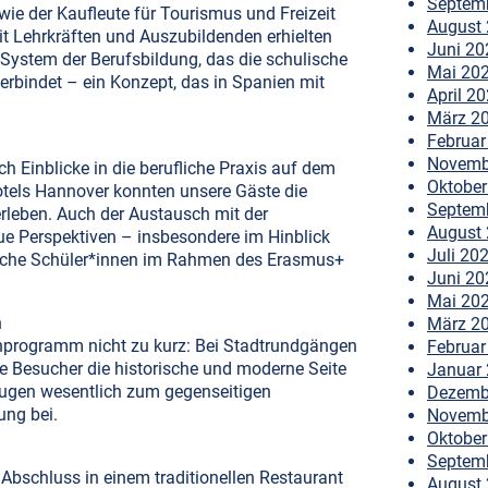
Septem
ie der Kaufleute für Tourismus und Freizeit
August
it Lehrkräften und Auszubildenden erhielten
Juni 20
e System der Berufsbildung, das die schulische
Mai 20
erbindet – ein Konzept, das in Spanien mit
April 2
März 2
Februar
Novemb
 Einblicke in die berufliche Praxis auf dem
Oktober
els Hannover konnten unsere Gäste die
Septem
erleben. Auch der Austausch mit der
August
e Perspektiven – insbesondere im Hinblick
Juli 20
ische Schüler*innen im Rahmen des Erasmus+
Juni 20
Mai 20
n
März 2
nprogramm nicht zu kurz: Bei Stadtrundgängen
Februar
e Besucher die historische und moderne Seite
Januar
rugen wesentlich zum gegenseitigen
Dezemb
ung bei.
Novemb
Oktober
Septem
bschluss in einem traditionellen Restaurant
August