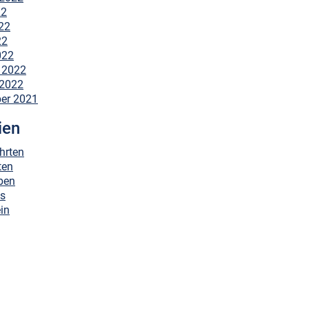
22
22
22
022
 2022
 2022
er 2021
ien
hrten
ten
ben
es
in