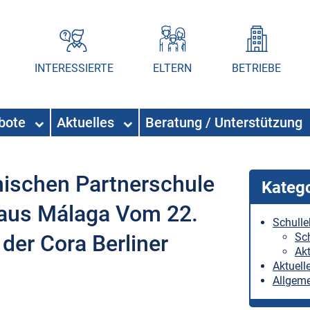
INTERESSIERTE
ELTERN
BETRIEBE
ebote
Aktuelles
Beratung / Unterstützung
ischen Partnerschule
Kateg
s aus Málaga Vom 22.
Schull
 der Cora Berliner
Sc
Akt
Aktuell
Allgem