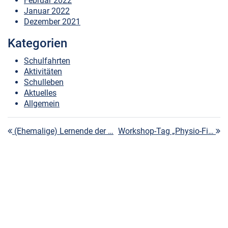
Februar 2022
Januar 2022
Dezember 2021
Kategorien
Schulfahrten
Aktivitäten
Schulleben
Aktuelles
Allgemein
Beitragsnavigation
(Ehemalige) Lernende der …
Workshop-Tag „Physio-Fi…