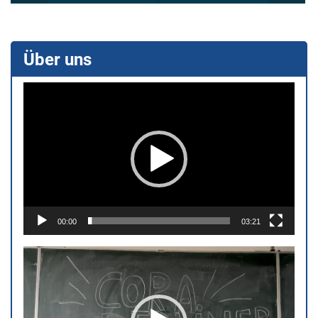
Über uns
Video-
Player
00:00
03:21
Video-
Player