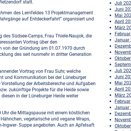
etzendorf statt.
Juli 20
Juni 20
Rahmen des Lernfeldes 13 Projektmanagement
Mai 20
Jahrgänge auf Entdeckerfahrt“ organisiert und
April 2
März 2
Februar
g des Südsee-Camps, Frau Thiele-Naujok, die
Januar
teressanten Vortrag über den
Dezemb
en von der Gründung am 01.07.1970 durch
Novemb
icklung des seit nunmehr in dritter Generation
Oktober
Septem
Juli 20
pannender Vortrag von Frau Suhr, welche
Juni 20
nt und Kommunikation bei der Lüneburger
Mai 20
e Vorstellung der Arbeitsbereiche und Aufgaben
April 2
zw. zukünftige Projekte für die Heide sowie
März 2
 diesen in der Lüneburger Heide weiter
Februar
Januar
 Uhr die Mittagspause mit einem köstlichen
Dezemb
it Hähnchen, vegetarische und vegane Wraps,
Novemb
en-Ingwer- Suppe angeboten. Auch an Apfelsaft
Oktober