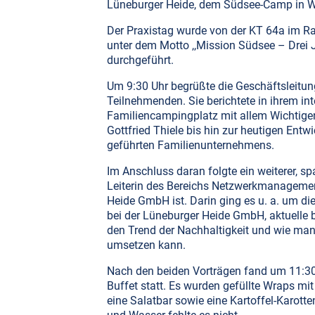
Lüneburger Heide, dem Südsee-Camp in Wi
Der Praxistag wurde von der KT 64a im 
unter dem Motto ,,Mission Südsee – Drei 
durchgeführt.
Um 9:30 Uhr begrüßte die Geschäftsleitun
Teilnehmenden. Sie berichtete in ihrem in
Familiencampingplatz mit allem Wichtig
Gottfried Thiele bis hin zur heutigen Entw
geführten Familienunternehmens.
Im Anschluss daran folgte ein weiterer, s
Leiterin des Bereichs Netzwerkmanageme
Heide GmbH ist. Darin ging es u. a. um di
bei der Lüneburger Heide GmbH, aktuelle b
den Trend der Nachhaltigkeit und wie man
umsetzen kann.
Nach den beiden Vorträgen fand um 11:30
Buffet statt. Es wurden gefüllte Wraps m
eine Salatbar sowie eine Kartoffel-Karott