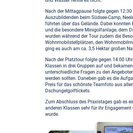
und Wasser fehlte es nicht.
Nach der Mittagpause folgte gegen 12:30 
Auszubildenden beim Südsee-Camp, Neele
führten über das Gelände. Dabei konnten E
und die besondere Minigolfanlage, dem Ds
wurden während der Tour zudem die Beson
Wohnmobilstellplätzen, den Wohnmobilmie
ging es auch am ca. 3,5 Hektar großen 
Nach der Platztour folgte gegen 14:00 Uhr 
Klassen in drei Gruppen auf und bekamen 
unterschiedliche Fragen zu den Angebote
werden sollten. Daneben gab es die Aufga
Preis für das schönste Teamfoto aus alle
Dschungelgolftickets.
Zum Abschluss des Praxistages gab es ei
anderen Klassen sehr für ihr Engagement
wurde.