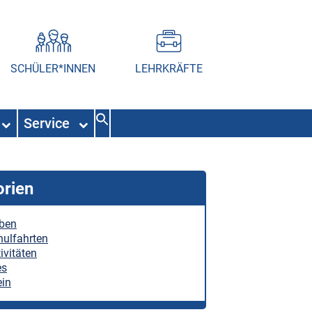
SCHÜLER*INNEN
LEHRKRÄFTE
Service
orien
eben
hulfahrten
ivitäten
es
ein