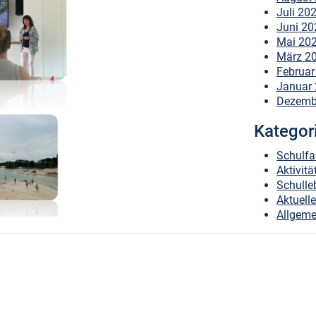
Juli 20
Juni 20
Mai 20
März 2
Februar
Januar
Dezemb
Kategor
Schulfa
Aktivitä
Schulle
Aktuell
Allgeme