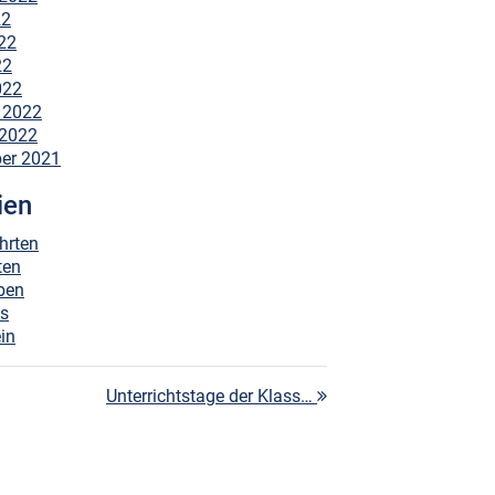
22
22
22
022
 2022
 2022
er 2021
ien
hrten
ten
ben
es
in
Unterrichtstage der Klass…