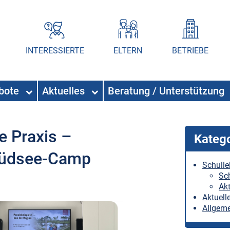
INTERESSIERTE
ELTERN
BETRIEBE
ebote
Aktuelles
Beratung / Unterstützung
e Praxis –
Kateg
 Südsee-Camp
Schull
Sc
Akt
Aktuell
Allgem