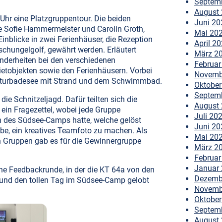
Septem
August
Uhr eine Platzgruppentour. Die beiden
Juni 20
 Sofie Hammermeister und Carolin Groth,
Mai 20
inblicke in zwei Ferienhäuser, die Rezeption
April 2
chungelgolf, gewährt werden. Erläutert
März 2
derheiten bei den verschiedenen
Februar
tobjekten sowie den Ferienhäusern. Vorbei
Novemb
Naturbadesee mit Strand und dem Schwimmbad.
Oktober
Septem
die Schnitzeljagd. Dafür teilten sich die
August
ein Fragezettel, wobei jede Gruppe
Juli 20
n des Südsee-Camps hatte, welche gelöst
Juni 20
be, ein kreatives Teamfoto zu machen. Als
Mai 20
n Gruppen gab es für die Gewinnergruppe
März 2
Februar
Januar
ne Feedbackrunde, in der die KT 64a von den
Dezemb
 und den tollen Tag im Südsee-Camp gelobt
Novemb
Oktober
Septem
August