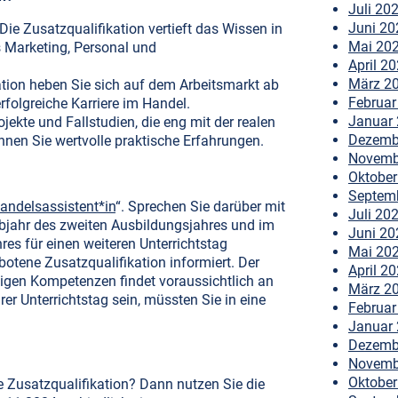
Juli 20
Juni 20
Die Zusatzqualifikation vertieft das Wissen in
Mai 20
s Marketing, Personal und
April 2
März 2
ation heben Sie sich auf dem Arbeitsmarkt ab
Februar
rfolgreiche Karriere im Handel.
Januar
jekte und Fallstudien, die eng mit der realen
Dezemb
nen Sie wertvolle praktische Erfahrungen.
Novemb
Oktober
Septem
andelsassistent*in
“. Sprechen Sie darüber mit
Juli 20
lbjahr des zweiten Ausbildungsjahres und im
Juni 20
res für einen weiteren Unterrichtstag
Mai 20
ebotene Zusatzqualifikation informiert. Der
April 2
igen Kompetenzen findet voraussichtlich an
März 2
rer Unterrichtstag sein, müssten Sie in eine
Februar
Januar
Dezemb
Novemb
Oktober
ie Zusatzqualifikation? Dann nutzen Sie die