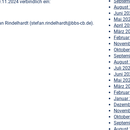
Septem
.11.2024 verbindlich ein:
August
Juni 20
Mai 20
n Rindelhardt (stefan.rindelhardt@bbs-cb.de).
April 2
März 2
Februar
Novemb
Oktober
Septem
August
Juli 20
Juni 20
Mai 20
März 2
Februar
Januar
Dezemb
Novemb
Oktober
Septem
August