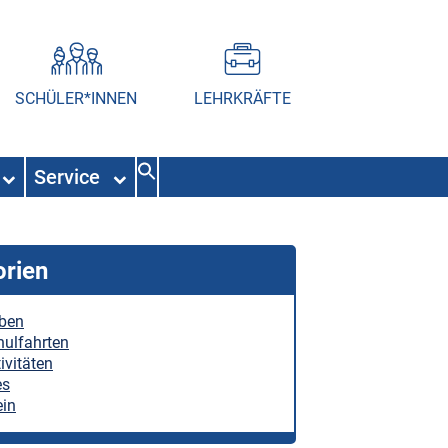
SCHÜLER*INNEN
LEHRKRÄFTE
Service
orien
eben
hulfahrten
ivitäten
es
ein