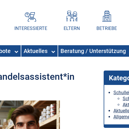
INTERESSIERTE
ELTERN
BETRIEBE
ebote
Aktuelles
Beratung / Unterstützung
ndelsassistent*in
Kateg
Schull
Sc
Akt
Aktuell
Allgem