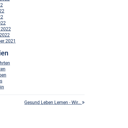
22
22
22
022
 2022
 2022
er 2021
ien
hrten
ten
ben
es
in
Gesund Leben Lernen - Wir…