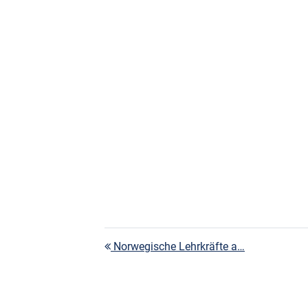
Beitragsnavigation
Norwegische Lehrkräfte a…