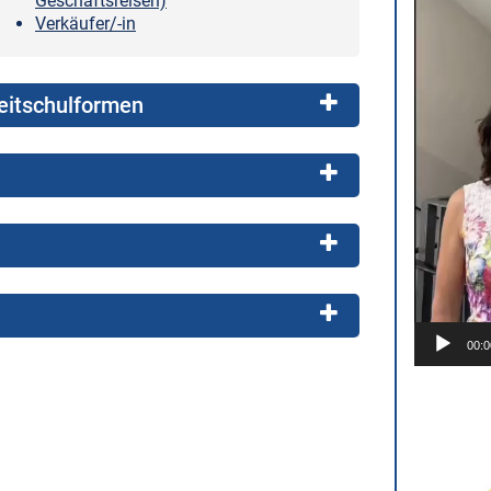
Geschäftsreisen)
Verkäufer/-in
zeitschulformen
00:0