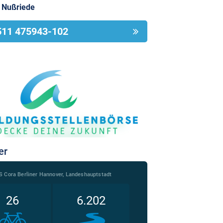
 Nußriede
511 475943-102
er