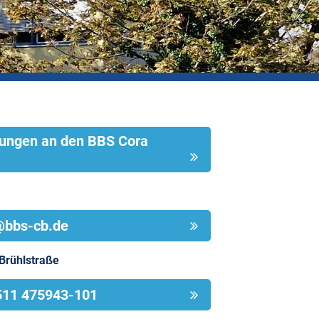
ungen an den BBS Cora
@bbs-cb.de
 Brühlstraße
511 475943-101