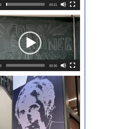
0
03:21
0
03:26